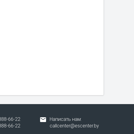
388-66-22
Написать нам:
388-66-22
callcenter@escenter.by