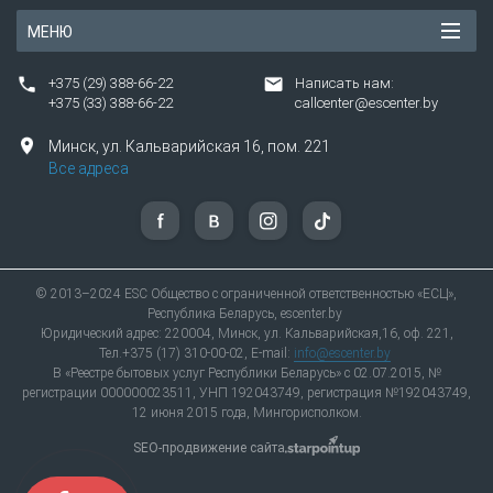
проверить наличие на складе можно на сайте.
МЕНЮ
Предоставляем гарантию 4 месяца.
Ремонтное помещение оснащено
+375 (29) 388-66-22
Написать нам:
антистатической защитой (ESD protected
+375 (33) 388-66-22
callcenter@escenter.by
area).
Более 120 точек приема в 30 городах.
Минск,
ул.
Кальварийская 16, пом. 221
Все адреса
Перед сдачей телефона в мастерскую
рекомендуем перенести важные данные на
компьютер или флешку, даже при
незначительной поломке возможна полная
потеря внутренней памяти. Также рекомендуем
© 2013–2024 ESC Общество с ограниченной ответственностью «ЕСЦ»,
временно отключить пароль, установленный на
Республика Беларусь, escenter.by
Юридический адрес: 220004, Минск, ул. Кальварийская,16, оф. 221,
устройстве, для удобной и быстрой работы
Тел.+375 (17) 310-00-02, E-mail:
info@escenter.by
мастера.
В «Реестре бытовых услуг Республики Беларусь» с 02.07.2015, №
регистрации 000000023511, УНП 192043749, регистрация №192043749,
«Единый сервисный центр» — это
12 июня 2015 года, Мингорисполком.
сертифицированный ремонт телефонов и
планшетов «Нокиа» и европейский уровень
SEO-продвижение сайта
обслуживания клиентов.