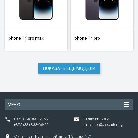
iphone 14 pro max
iphone 14 pro
ПОКАЗАТЬ ЕЩЁ МОДЕЛИ
МЕНЮ
+375 (29) 388-66-22
Написать нам:
+375 (33) 388-66-22
callcenter@escenter.by
Минск,
ул.
Кальварийская 16, пом. 221