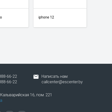
ro
iphone 12
388-66-22
Написать нам:
388-66-22
callcenter@escenter.by
. Кальварийская 16, пом. 221
а