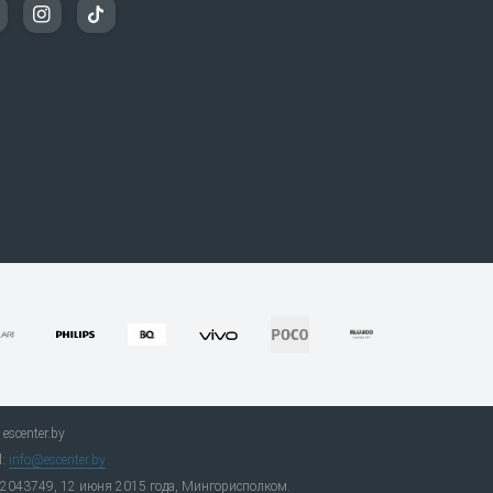
escenter.by
l:
info@escenter.by
92043749, 12 июня 2015 года, Мингорисполком.