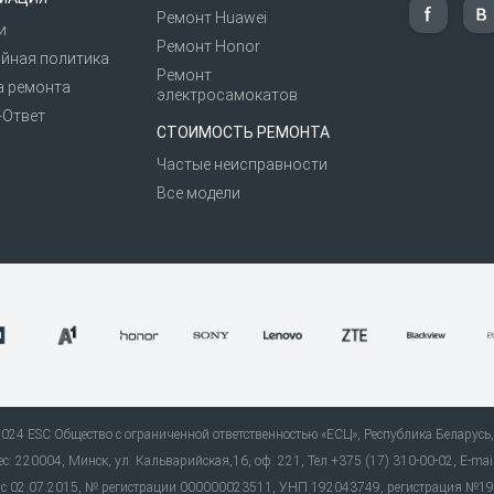
Ремонт Huawei
и
Ремонт Honor
йная политика
Ремонт
а ремонта
электросамокатов
-Ответ
СТОИМОСТЬ РЕМОНТА
Частые неисправности
Все модели
24 ESC Общество с ограниченной ответственностью «ЕСЦ», Республика Беларусь, 
: 220004, Минск, ул. Кальварийская,16, оф. 221, Тел.+375 (17) 310-00-02, E-mai
ь» с 02.07.2015, № регистрации 000000023511, УНП 192043749, регистрация №1