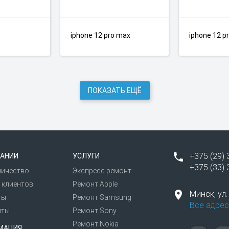
iphone 12 pro max
iphone 12 p
ПОКАЗАТЬ ЕЩЁ
+375 (29) 
АНИИ
УСЛУГИ
+375 (33) 
ничество
Экспресс ремонт
 клиентов
Ремонт Apple
Минск,
ул
ты
Ремонт Samsung
Все адрес
иты
Ремонт Sony
Ремонт Nokia
МАЦИЯ