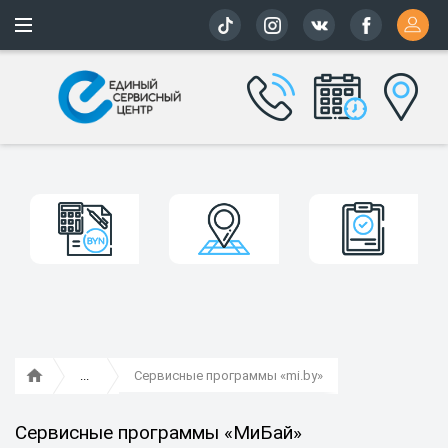
Более 163 
Сервисные программы «mi.by»
Сервисные программы «МиБай»