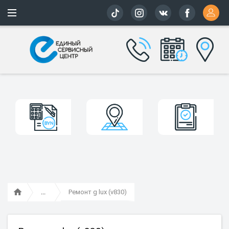
Более 163 
Ремонт g lux (v830)