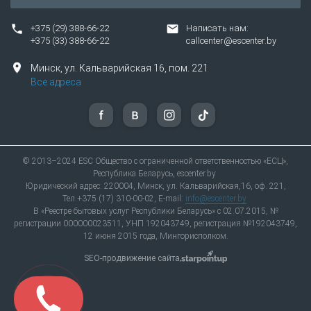
+375 (29) 388-66-22
Написать нам:
+375 (33) 388-66-22
callcenter@escenter.by
Минск,
ул.
Кальварийская 16, пом. 221
Все адреса
© 2013–2024 ESC Общество с ограниченной ответственностью «ЕСЦ»,
Республика Беларусь, escenter.by
Юридический адрес: 220004, Минск, ул. Кальварийская,16, оф. 221,
Тел.+375 (17) 310-00-02, E-mail:
info@escenter.by
В «Реестре бытовых услуг Республики Беларусь» с 02.07.2015, №
регистрации 000000023511, УНП 192043749, регистрация №192043749,
12 июня 2015 года, Мингорисполком.
SEO-продвижение сайта