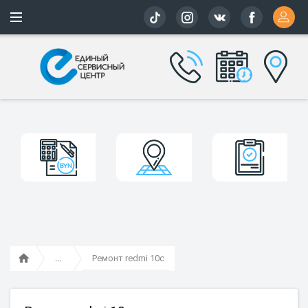
Более 163 
Ремонт redmi 10c