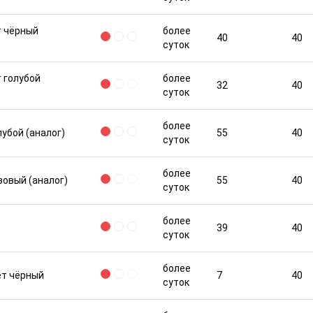
т чёрный
более
40
40
суток
 голубой
более
32
40
суток
более
убой (аналог)
55
40
суток
более
зовый (аналог)
55
40
суток
более
39
40
суток
более
ет чёрный
7
40
суток