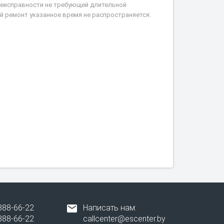
 неисправности не требующей длительной
й ремонт указанное время не распространяется.
388-66-22
Написать нам:
388-66-22
callcenter@escenter.by