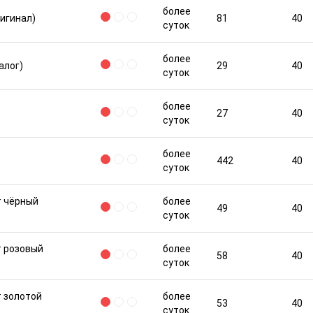
более
игинал)
81
40
суток
более
алог)
29
40
суток
более
27
40
суток
более
442
40
суток
т чёрный
более
49
40
суток
т розовый
более
58
40
суток
т золотой
более
53
40
суток