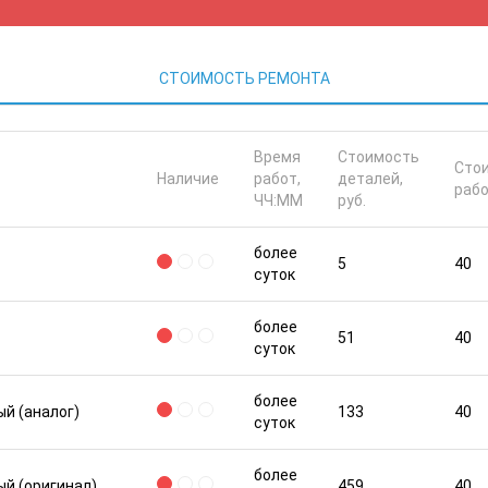
СТОИМОСТЬ РЕМОНТА
Время
Стоимость
Сто
Наличие
работ,
деталей,
рабо
ЧЧ:ММ
руб.
более
5
40
суток
более
51
40
суток
более
й (аналог)
133
40
суток
более
й (оригинал)
459
40