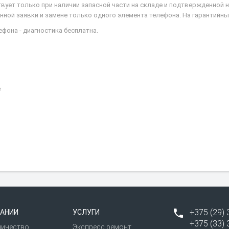
твует только при наличии запасной части на складе и подтвержденной
ной заявки и замене только одного элемента телефона. На гарантийны
фона - диагностика бесплатна.
е
+375 (29) 
АНИИ
УСЛУГИ
+375 (33) 
ничество
Экспресс ремонт