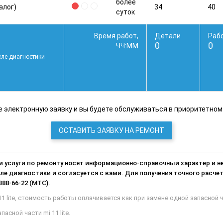
более
алог)
34
40
суток
Время работ,
Детали
Раб
0
0
ЧЧ:ММ
сле диагностики
 электронную заявку и вы будете обслуживаться в приоритетном
ОСТАВИТЬ ЗАЯВКУ НА РЕМОНТ
 и услуги по ремонту носят информационно-справочный характер и 
е диагностики и согласуется с вами. Для получения точного расчет
388-66-22 (МТС).
1 lite, стоимость работы оплачивается как при замене одной запасной ч
сной части mi 11 lite.