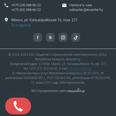
+375 (29) 388-66-22
Написать нам:
+375 (33) 388-66-22
callcenter@escenter.by
Минск,
ул.
Кальварийская 16, пом. 221
Все адреса
© 2013–2024 ESC Общество с ограниченной ответственностью «ЕСЦ»,
Республика Беларусь, escenter.by
Юридический адрес: 220004, Минск, ул. Кальварийская,16, оф. 221,
Тел.+375 (17) 310-00-02, E-mail:
info@escenter.by
В «Реестре бытовых услуг Республики Беларусь» с 02.07.2015, №
регистрации 000000023511, УНП 192043749, регистрация №192043749,
12 июня 2015 года, Мингорисполком.
SEO-продвижение сайта