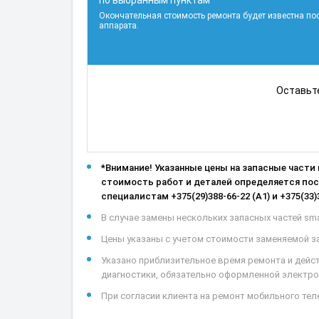
по выбранным пунктам
Окончательная стоимость ремонта будет известна по
аппарата.
Оставьте
*Внимание! Указанные цены на запасные части
стоимость работ и деталей определяется посл
специалистам +375(29)388-66-22 (А1) и +375(33)
В случае замены нескольких запасных частей sma
Цены указаны с учетом стоимости заменяемой зап
Указано приблизительное время ремонта и дейс
диагностики, обязательно оформленной электрон
При согласии клиента на ремонт мобильного теле