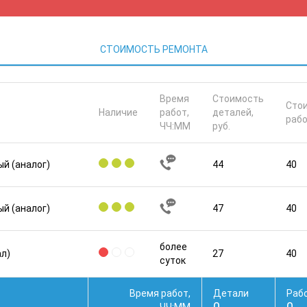
СТОИМОСТЬ РЕМОНТА
Время
Стоимость
Сто
Наличие
работ,
деталей,
рабо
ЧЧ:ММ
руб.
й (аналог)
44
40
й (аналог)
47
40
более
ал)
27
40
суток
Время работ,
Детали
Раб
0
0