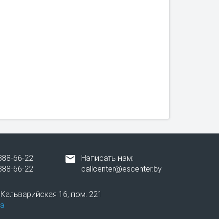
388-66-22
Написать нам:
388-66-22
callcenter@escenter.by
. Кальварийская 16, пом. 221
а