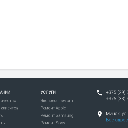
е
+375 (29) 
АНИИ
УСЛУГИ
+375 (33) 
ничество
Экспресс ремонт
 клиентов
Ремонт Apple
Минск,
ул
ты
Ремонт Samsung
Все адрес
иты
Ремонт Sony