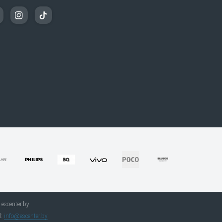
escenter.by
l:
info@escenter.by