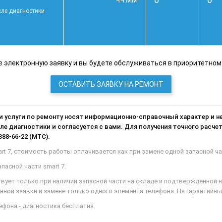
ЧЧ:ММ
сле диагностики
 электронную заявку и вы будете обслуживаться в приоритетном
ОСТАВИТЬ ЗАЯВКУ НА РЕМОНТ
 и услуги по ремонту носят информационно-справочный характер и 
е диагностики и согласуется с вами. Для получения точного расчет
388-66-22 (МТС).
rt 7, стоимость работы оплачивается как при замене одной запасной ча
асной части smart 7.
твует только при наличии запасной части на складе и подтвержденной
ной заявки и замене только одного элемента телефона. На гарантийны
фона - диагностика бесплатна.