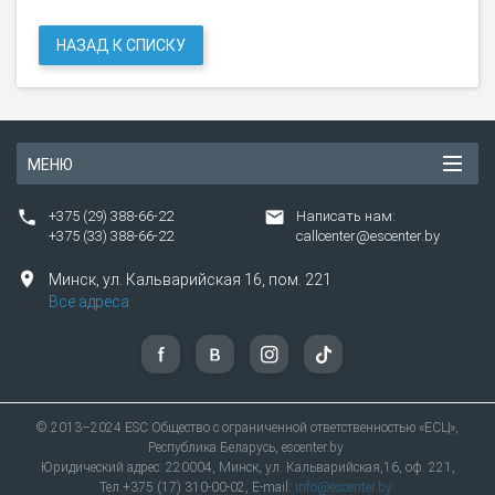
НАЗАД К СПИСКУ
МЕНЮ
+375 (29) 388-66-22
Написать нам:
+375 (33) 388-66-22
callcenter@escenter.by
Минск,
ул.
Кальварийская 16, пом. 221
Все адреса
© 2013–2024 ESC Общество с ограниченной ответственностью «ЕСЦ»,
Республика Беларусь, escenter.by
Юридический адрес: 220004, Минск, ул. Кальварийская,16, оф. 221,
Тел.+375 (17) 310-00-02, E-mail:
info@escenter.by