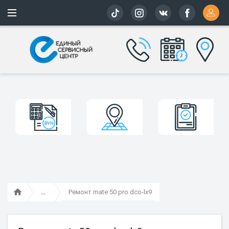
Более 163 
Ремонт mate 50 pro dco-lx9