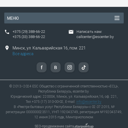
МЕНЮ
+375 (29) 388-66-22
Написать нам:
+375 (33) 388-66-22
callcenter@escenter.by
Минск,
ул.
Кальварийская 16, пом. 221
Все адреса
© 2013–2024 ESC Общество с ограниченной ответственностью «ЕСЦ»,
Республика Беларусь, escenter.by
Юридический адрес: 220004, Минск, ул. Кальварийская,16, оф. 221,
Тел.+375 (17) 310-00-02, E-mail:
info@escenter.by
В «Реестре бытовых услуг Республики Беларусь» с 02.07.2015, №
регистрации 000000023511, УНП 192043749, регистрация №192043749,
12 июня 2015 года, Мингорисполком.
SEO-продвижение сайта