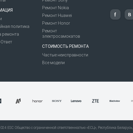
иты
Ремонт Sony
Ремонт Nokia
МАЦИЯ
Ремонт Huawei
и
Ремонт Honor
йная политика
Ремонт
а ремонта
электросамокатов
-Ответ
СТОИМОСТЬ РЕМОНТА
Частые неисправности
Все модели
24 ESC Общество с ограниченной ответственностью «ЕСЦ», Республика Беларусь, 