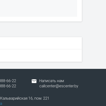
388-66-22
Написать нам:
388-66-22
callcenter@escenter.by
. Кальварийская 16, пом. 221
а