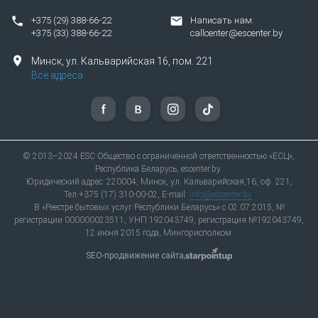
+375 (29) 388-66-22
Написать нам:
+375 (33) 388-66-22
callcenter@escenter.by
Минск,
ул.
Кальварийская 16, пом. 221
Все адреса
© 2013–2024 ESC Общество с ограниченной ответственностью «ЕСЦ»,
Республика Беларусь, escenter.by
Юридический адрес: 220004, Минск, ул. Кальварийская,16, оф. 221,
Тел.+375 (17) 310-00-02, E-mail:
info@escenter.by
В «Реестре бытовых услуг Республики Беларусь» с 02.07.2015, №
регистрации 000000023511, УНП 192043749, регистрация №192043749,
12 июня 2015 года, Мингорисполком.
SEO-продвижение сайта