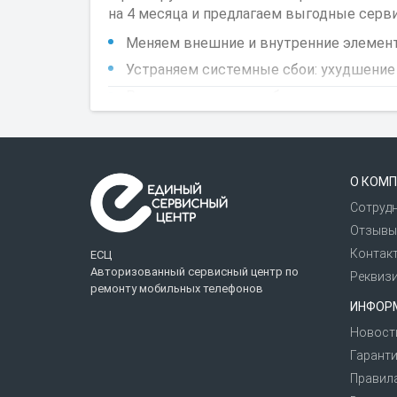
на 4 месяца и предлагаем выгодные сервис
Меняем внешние и внутренние элементы 
Устраняем системные сбои: ухудшение 
Решаем сетевые проблемы, связанные 
Чиним камеры, динамики.
Оставьте заявку, выберите ближайшую маст
Предварительно рекомендуем перенести в
О КОМП
всех данных с памяти устройства.
Сотруд
Отзывы
Контак
ЕСЦ
Авторизованный сервисный центр по
Реквиз
ремонту мобильных телефонов
ИНФОР
Новост
Гаранти
Правил