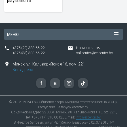
playstation 5
МЕНЮ
+375 (29) 388-66-22
Написать нам:
+375 (33) 388-66-22
callcenter@escenter.by
Минск,
ул.
Кальварийская 16, пом. 221
Все адреса
© 2013–2024 ESC Общество с ограниченной ответственностью «ЕСЦ»,
Республика Беларусь, escenter.by
Юридический адрес: 220004, Минск, ул. Кальварийская,16, оф. 221,
Тел.+375 (17) 310-00-02, E-mail:
info@escenter.by
В «Реестре бытовых услуг Республики Беларусь» с 02.07.2015, №