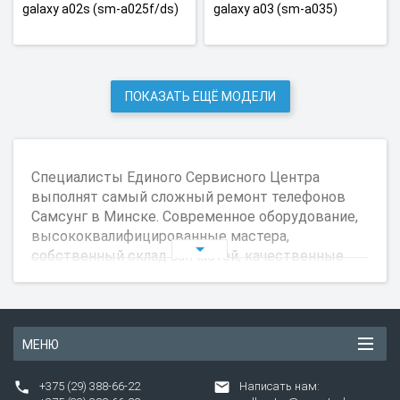
galaxy a02s (sm-a025f/ds)
galaxy a03 (sm-a035)
ПОКАЗАТЬ ЕЩЁ МОДЕЛИ
Специалисты Единого Сервисного Центра
выполнят самый сложный ремонт телефонов
Самсунг в Минске. Современное оборудование,
высококвалифицированные мастера,
собственный склад запчастей, качественные
запчасти, помогают в кратчайшие сроки
проводить ремонт телефонов Самсунг.
Причины обращения в ЕСЦ:
МЕНЮ
Повреждение экрана (трещины на дисплее и
тачскрине);
+375 (29) 388-66-22
Написать нам:
Аккумуляторная батарея плохо держит заряд