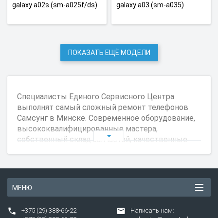
galaxy a02s (sm-a025f/ds)
galaxy a03 (sm-a035)
ПОКАЗАТЬ ЕЩЁ МОДЕЛИ
Специалисты Единого Сервисного Центра
выполнят самый сложный ремонт телефонов
Самсунг в Минске. Современное оборудование,
высококвалифицированные мастера,
собственный склад запчастей, качественные
запчасти, помогают в кратчайшие сроки
проводить ремонт телефонов Самсунг.
Причины обращения в ЕСЦ:
МЕНЮ
Повреждение экрана (трещины на дисплее и
тачскрине);
+375 (29) 388-66-22
Написать нам:
Аккумуляторная батарея плохо держит заряд