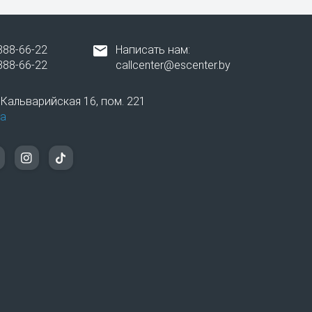
388-66-22
Написать нам:
388-66-22
callcenter@escenter.by
 на складе всех необходимых запчастей.
. Кальварийская 16, пом. 221
сложности работ. Оплата проводится как
а
нта телефона самсунг в Минске.