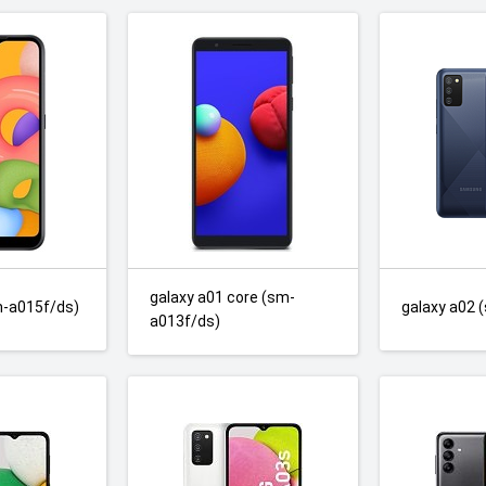
galaxy a01 core (sm-
m-a015f/ds)
galaxy a02 
a013f/ds)