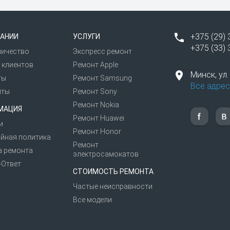
ает, либо вовсе не реагирует);
ответа от программ);
+375 (29) 
АНИИ
УСЛУГИ
+375 (33) 
ничество
Экспресс ремонт
» - это ремонт Самсунг в минимальные сроки при наличии
 клиентов
Ремонт Apple
неджер свяжется с вами в течение нескольких минут.
Минск,
ул
ты
Ремонт Samsung
диагностики вашего смартфона. Цена будет зависеть от 
Все адрес
иты
Ремонт Sony
к», так и наличным и безналичным расчетом.
Ремонт Nokia
МАЦИЯ
т, поэтому предоставляем гарантию 4 месяца после ремо
Ремонт Huawei
и
Ремонт Honor
йная политика
Ремонт
а ремонта
электросамокатов
-Ответ
СТОИМОСТЬ РЕМОНТА
Частые неисправности
Все модели