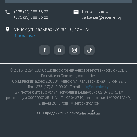
+375 (29) 388-66-22
Написать нам:
+375 (33) 388-66-22
callcenter@escenter.by
Минск,
ул.
Кальварийская 16, пом. 221
Все адреса
© 2013–2024 ESC Общество с ограниченной ответственностью «ЕСЦ»,
Республика Беларусь, escenter.by
Юридический адрес: 220004, Минск, ул. Кальварийская,16, оф. 221,
Тел.+375 (17) 310-00-02, E-mail:
info@escenter.by
В «Реестре бытовых услуг Республики Беларусь» с 02.07.2015, №
регистрации 000000023511, УНП 192043749, регистрация №192043749,
12 июня 2015 года, Мингорисполком.
SEO-продвижение сайта