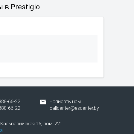
в Prestigio
388-66-22
Написать нам:
388-66-22
callcenter@escenter.by
. Кальварийская 16, пом. 221
а