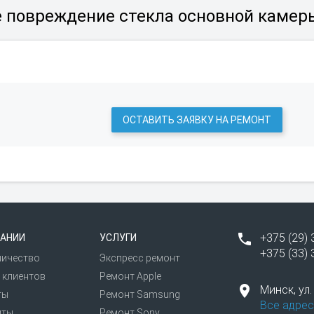
повреждение стекла основной камеры 
ОСТАВИТЬ ЗАЯВКУ НА РЕМОНТ
+375 (29) 
АНИИ
УСЛУГИ
+375 (33) 
ничество
Экспресс ремонт
 клиентов
Ремонт Apple
Минск,
ул
ты
Ремонт Samsung
Все адрес
иты
Ремонт Sony