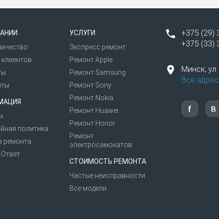
комендуем перенести важные данные на компьютер или ф
ти. Также рекомендуем временно отключить пароль, устан
+375 (29) 
АНИИ
УСЛУГИ
+375 (33) 
ничество
Экспресс ремонт
ицированный ремонт телефонов и планшетов «Нокиа» и е
 клиентов
Ремонт Apple
Минск,
ул
ты
Ремонт Samsung
Все адрес
иты
Ремонт Sony
Ремонт Nokia
МАЦИЯ
Ремонт Huawei
и
Ремонт Honor
йная политика
Ремонт
а ремонта
электросамокатов
-Ответ
СТОИМОСТЬ РЕМОНТА
Частые неисправности
Все модели