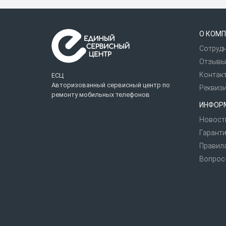
Перед сдачей телефона в мастерскую ре
возможна полная потеря внутренней памя
О КОМП
быстрой работы мастера.
Сотруд
«Единый сервисный центр» — это сертиф
Отзывы
клиентов.
Контак
ЕСЦ
Авторизованный сервисный центр по
Реквиз
ремонту мобильных телефонов
ИНФОР
Новост
Гаранти
Правил
Вопрос