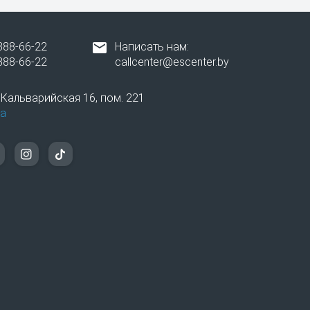
лешку, даже при незначительной поломке
овленный на устройстве, для удобной и
388-66-22
Написать нам:
388-66-22
callcenter@escenter.by
вропейский уровень обслуживания
. Кальварийская 16, пом. 221
а