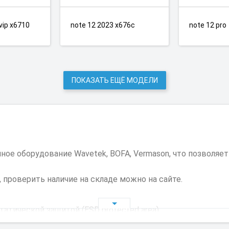
 vip x6710
note 12 2023 x676c
note 12 pro
ПОКАЗАТЬ ЕЩЁ МОДЕЛИ
е оборудование Wavetek, BOFA, Vermason, что позволяе
 проверить наличие на складе можно на сайте.
тической защитой (ESD protected area).