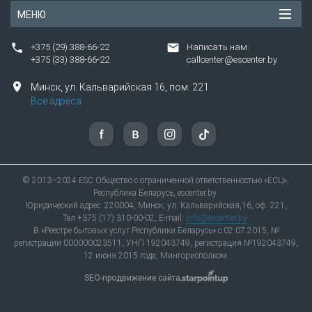
МЕНЮ
+375 (29) 388-66-22
Написать нам:
+375 (33) 388-66-22
callcenter@escenter.by
Минск,
ул.
Кальварийская 16, пом. 221
Все адреса
© 2013–2024 ESC Общество с ограниченной ответственностью «ЕСЦ»,
Республика Беларусь, escenter.by
Юридический адрес: 220004, Минск, ул. Кальварийская,16, оф. 221,
Тел.+375 (17) 310-00-02, E-mail:
info@escenter.by
В «Реестре бытовых услуг Республики Беларусь» с 02.07.2015, №
регистрации 000000023511, УНП 192043749, регистрация №192043749,
12 июня 2015 года, Мингорисполком.
SEO-продвижение сайта