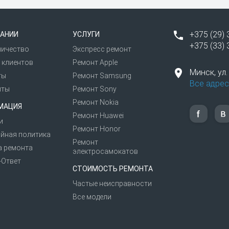
комендуем перенести важные данные на компьютер или ф
ти. Также рекомендуем временно отключить пароль, устан
+375 (29) 
АНИИ
УСЛУГИ
+375 (33) 
ничество
Экспресс ремонт
ицированный ремонт телефонов и планшетов «Нокиа» и е
 клиентов
Ремонт Apple
Минск,
ул
ты
Ремонт Samsung
Все адрес
иты
Ремонт Sony
Ремонт Nokia
МАЦИЯ
Ремонт Huawei
и
Ремонт Honor
йная политика
Ремонт
а ремонта
электросамокатов
-Ответ
СТОИМОСТЬ РЕМОНТА
Частые неисправности
Все модели