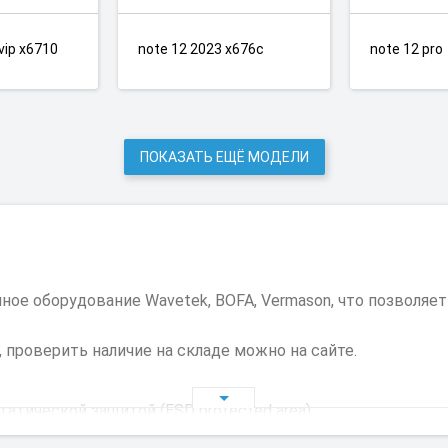
 vip x6710
note 12 2023 x676c
note 12 pro
ПОКАЗАТЬ ЕЩЁ МОДЕЛИ
е оборудование Wavetek, BOFA, Vermason, что позволяе
 проверить наличие на складе можно на сайте.
тической защитой (ESD protected area).