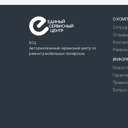
Перед сдачей телефона в мастерскую ре
возможна полная потеря внутренней памя
О КОМП
быстрой работы мастера.
Сотруд
«Единый сервисный центр» — это сертиф
Отзывы
клиентов.
Контак
ЕСЦ
Авторизованный сервисный центр по
Реквиз
ремонту мобильных телефонов
ИНФОР
Новост
Гаранти
Правил
Вопрос