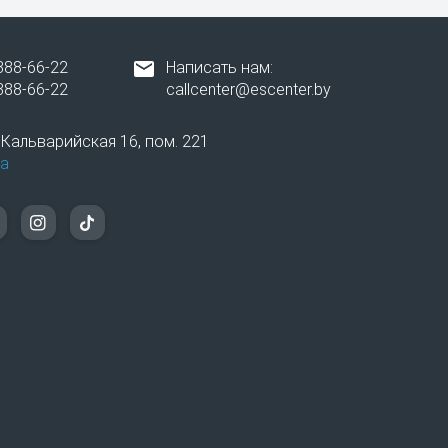
лешку, даже при незначительной поломке
овленный на устройстве, для удобной и
388-66-22
Написать нам:
388-66-22
callcenter@escenter.by
вропейский уровень обслуживания
. Кальварийская 16, пом. 221
а