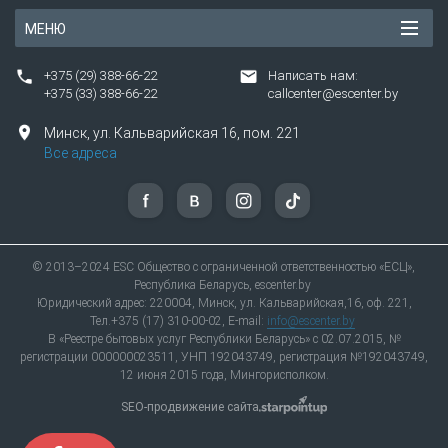
проверить наличие на складе можно на сайте.
МЕНЮ
Предоставляем гарантию 4 месяца.
Ремонтное помещение оснащено
+375 (29) 388-66-22
Написать нам:
антистатической защитой (ESD protected
+375 (33) 388-66-22
callcenter@escenter.by
area).
Более 120 точек приема в 30 городах.
Минск,
ул.
Кальварийская 16, пом. 221
Все адреса
Перед сдачей телефона в мастерскую
рекомендуем перенести важные данные на
компьютер или флешку, даже при
незначительной поломке возможна полная
потеря внутренней памяти. Также рекомендуем
© 2013–2024 ESC Общество с ограниченной ответственностью «ЕСЦ»,
временно отключить пароль, установленный на
Республика Беларусь, escenter.by
Юридический адрес: 220004, Минск, ул. Кальварийская,16, оф. 221,
устройстве, для удобной и быстрой работы
Тел.+375 (17) 310-00-02, E-mail:
info@escenter.by
мастера.
В «Реестре бытовых услуг Республики Беларусь» с 02.07.2015, №
регистрации 000000023511, УНП 192043749, регистрация №192043749,
«Единый сервисный центр» — это
12 июня 2015 года, Мингорисполком.
сертифицированный ремонт телефонов и
планшетов «Нокиа» и европейский уровень
SEO-продвижение сайта
обслуживания клиентов.