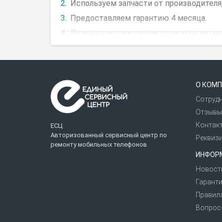
Используем запчасти от производителя,
Предоставляем гарантию 4 месяца.
Ремонтное помещение оснащено антиста
Более 120 точек приема в 30 городах.
Перед сдачей телефона в мастерскую ре
возможна полная потеря внутренней памя
О КОМП
быстрой работы мастера.
Сотруд
«Единый сервисный центр» — это сертиф
Отзывы
клиентов.
Контак
ЕСЦ
Авторизованный сервисный центр по
Реквиз
ремонту мобильных телефонов
ИНФОР
Новост
Гаранти
Правил
Вопрос