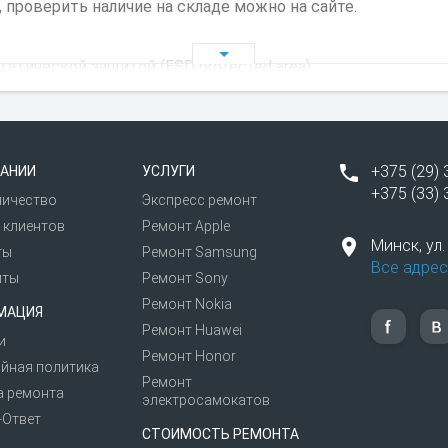
 проверить наличие на складе можно на сайте.
тической защитой (ESD protected area).
комендуем перенести важные данные на компьютер или ф
ти. Также рекомендуем временно отключить пароль, устан
+375 (29) 
АНИИ
УСЛУГИ
+375 (33) 
ничество
Экспресс ремонт
ицированный ремонт телефонов и планшетов «Нокиа» и е
 клиентов
Ремонт Apple
Минск,
ул
ты
Ремонт Samsung
Все адрес
иты
Ремонт Sony
Ремонт Nokia
МАЦИЯ
Ремонт Huawei
и
Ремонт Honor
йная политика
Ремонт
а ремонта
электросамокатов
-Ответ
СТОИМОСТЬ РЕМОНТА