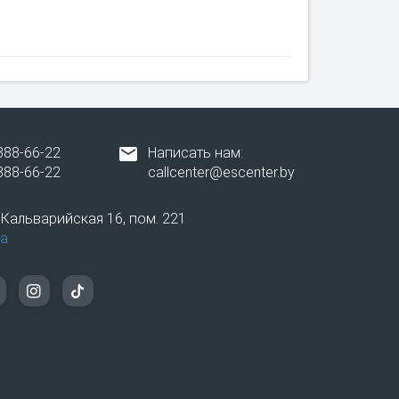
лешку, даже при незначительной поломке
овленный на устройстве, для удобной и
388-66-22
Написать нам:
388-66-22
callcenter@escenter.by
вропейский уровень обслуживания
. Кальварийская 16, пом. 221
а