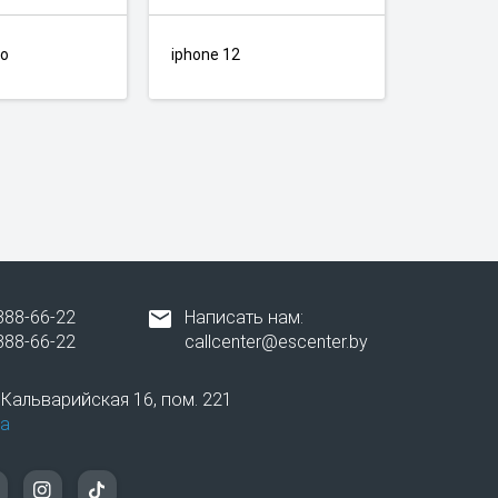
ro
iphone 12
388-66-22
Написать нам:
388-66-22
callcenter@escenter.by
. Кальварийская 16, пом. 221
а