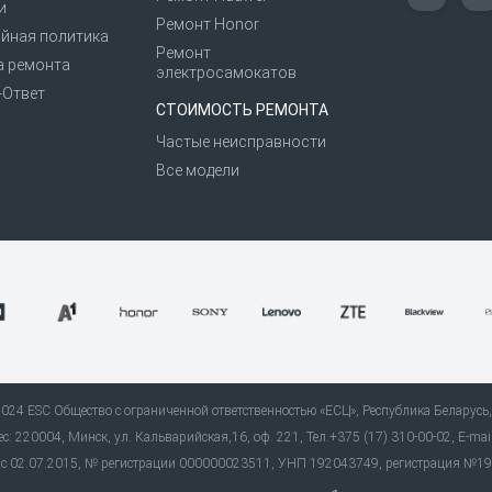
и
Ремонт Honor
йная политика
Ремонт
а ремонта
электросамокатов
-Ответ
СТОИМОСТЬ РЕМОНТА
Частые неисправности
Все модели
24 ESC Общество с ограниченной ответственностью «ЕСЦ», Республика Беларусь, 
: 220004, Минск, ул. Кальварийская,16, оф. 221, Тел.+375 (17) 310-00-02, E-mai
ь» с 02.07.2015, № регистрации 000000023511, УНП 192043749, регистрация №1