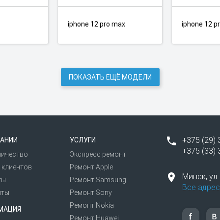
iphone 12 pro max
iphone 12 p
ПОКАЗАТЬ ЕЩЁ МОДЕЛИ
+375 (29) 
АНИИ
УСЛУГИ
+375 (33) 
ничество
Экспресс ремонт
 клиентов
Ремонт Apple
Минск,
ул
ты
Ремонт Samsung
Все адрес
иты
Ремонт Sony
Ремонт Nokia
МАЦИЯ
Ремонт Huawei