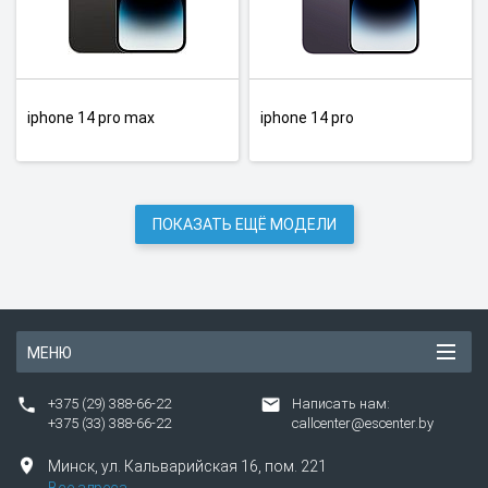
iphone 14 pro max
iphone 14 pro
ПОКАЗАТЬ ЕЩЁ МОДЕЛИ
МЕНЮ
+375 (29) 388-66-22
Написать нам:
+375 (33) 388-66-22
callcenter@escenter.by
Минск,
ул.
Кальварийская 16, пом. 221