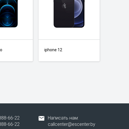
ro
iphone 12
388-66-22
Написать нам:
388-66-22
callcenter@escenter.by